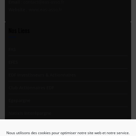
Email
:
contact@eas-asso.fr
Website
: www.eas-asso.fr
Nos Liens
FAS
EFES
EDF Investisseurs & Actionnaires
Club Actionnaires EDF
Egepargne
Natixis Interépargne
Amundi Épargne Salariale
Nous utilisons des cookies pour optimiser notre site web et notre service.