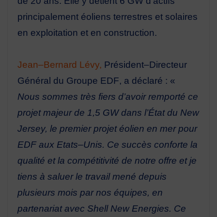
de
20 ans. Elle y détient 6
GW
d’actifs
principalement éoliens
terrestres et solaires
en exploitation et en
construction.
Jean
–
Bernard Lévy,
Président
–
Directeur
Général du Groupe EDF
, a déclaré : «
Nous sommes très
fiers d’avoir remporté ce
projet majeur de 1,5 GW dans l’État du New
Jersey, le premier projet éolien
en
mer pour
EDF aux Etats
–
Unis. Ce succès conforte la
qualité et la compétitivité de notre offre et je
tiens à
saluer
le
travail
mené
depuis
plusieurs
mois
par
nos
équipes,
en
partenariat
avec
Shell
New
Energies. Ce