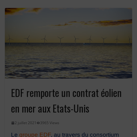
les FCPE
Déblocage anticipé de l’épargne
salariale jusqu’à 10 000 euros.
Montée de l’Etat au capital d’EDF SA
EDF remporte un contrat éolien
en mer aux Etats-Unis
2 juillet 2021
3965 Views
Le
groupe EDF
, au travers du consortium