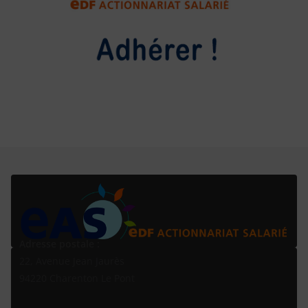
Adresse postale :
22, Avenue Jean Jaurès
94220 Charenton Le Pont